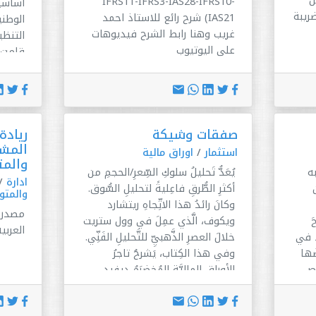
IFRS11-IFRS3-IAS28-IFRS10-
أساسي
ريبة
IAS21) شرح رائع للاستاذ احمد
الوطني
غريب وهنا رابط الشرح فيديوهات
التنظي
على اليوتيوب
قامت 
تلبية 
السوق 
لقيام
الجهات
صفقات وشيكة
ريادة
مساندة
المشر
التأمي
استثمار
/
اوراق مالية
والم
التي ا
به
يُعَدُّ تَحليلُ سلوكِ السِّعرِ/الحجمِ من
ادارة
/
أكثرِ الطُّرقِ فاعِليةً لتحليلِ السُّوق.
والمت
وكانَ رائدُ هذا الاتِّجاهِ ريتشارد
مصدر ا
َ
ويكوف، الَّذي عمِلَ في وول ستريت
العربي
ا في
خلالَ العصرِ الذَّهبيِّ للتَّحليلِ الفَنِّي.
ضُها
وفي هذا الكِتاب، يَشرحُ تاجرُ
صِ
الأوراقِ الماليَّةِ المُخضرَمُ ديفيد
ُدْ
وايس كَيفيَّةَ استخدامِ المَبادئِ
سمُ
الكِلاسِيكيَّةِ التي قامَ عليها عمَلُ