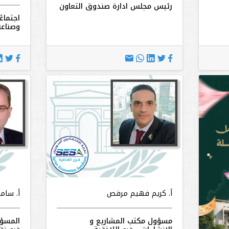
رئيس مجلس ادارة صندوق التعاون
اجتماعً
وصناعة
أ. كريم فهيم مرقص
أ. سا
مسؤول مكتب المشاريع و
المسؤو