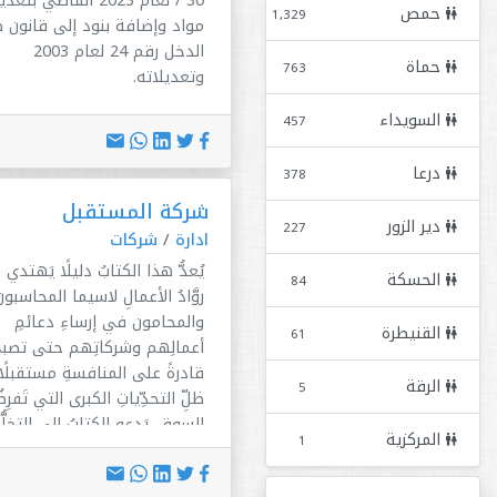
حمص
1,329
مواد وإضافة بنود إلى قانون ض
الدخل رقم 24 لعام 2003
حماة
763
وتعديلاته.
السويداء
457
درعا
378
شركة المستقبل
دير الزور
227
ادارة
/
شركات
يُعدُّ هذا الكتابُ دليلًا يَهتدي 
الحسكة
84
روَّادُ الأعمالِ لاسيما المحاسبون
والمحامون في إرساءِ دعائمِ
القنيطرة
61
أعمالِهم وشركاتِهم حتى تصبح
قادرةً على المنافسةِ مستقبلً
الرقة
5
ظلِّ التحدِّياتِ الكبرى التي تَفرِ
السوق. يَدعو الكِتابُ إلى التخلُّ
المركزية
1
من الطرقِ التقليديةِ التي لم تَع
مُجدِيةً في إدارةِ الشركات، ويَر