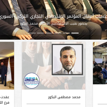
لسات أعمال المؤتمر الاقتصادي التجاري التركي–السوري
بحضور نقيب الاقتصاديين الأستاذ محمد البكور
محمد مصطفى البكور
عقدت ن
فرع ال