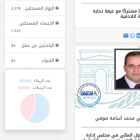
الزوار المسجلين
2,378
ا مشتركًا مع غرفة تجارة
 اللاذقية
الاعضاء المسجلين
1,622
الباحثين عن عمل
85
الخبراء
85
مي محمد أسامة صوفي
ل المالي في مجلس إدارة