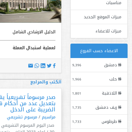
مناسبات
ميزات الموقع الجديد
ميزات للاعضاء
الدليل الارشادي الشامل
Next
Previous
لعملية استبدال العملة
الاعضاء حسب الفروع
دمشق
9,396
حلب
1,966
الكتب والمراجع
اللاذقية
1,801
صدر مرسوماً تشريعياً 
بتعديل عدد من أحكام ق
ريف دمشق
1,735
الضريبة على الدخل
مراسيم
/
مرسوم تشريعي
طرطوس
1,733
صدر اليوم المرسوم التشريعي ر
30 / لعام 2023 القاضي بتعد