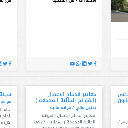
الانشاءات - فرع اللاذقية
فرع نق
يقضي
معايير اندماج الاعمال
هيئة 
انون
(القوائم المالية المجمعة )
مواقع
تحليل مالي
/
قوائم مالية
معايير اندماج الاعمال (القوائم
قم /
المالية المجمعة ) المعايير (IAS27-
هيئة ا
يل