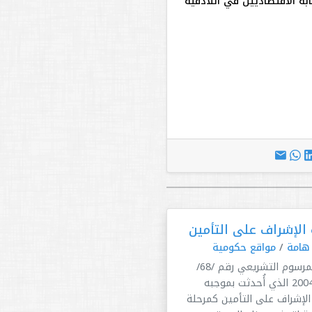
ابة الاقتصاديين في اللاذقية
الإشراف على التأمين
 هامة
/
مواقع حكومية
جاء المرسوم التشريعي رقم /68/
لعام 2004 الذي أُحدثت بموجبه
لإشراف على التأمين كمرحلة