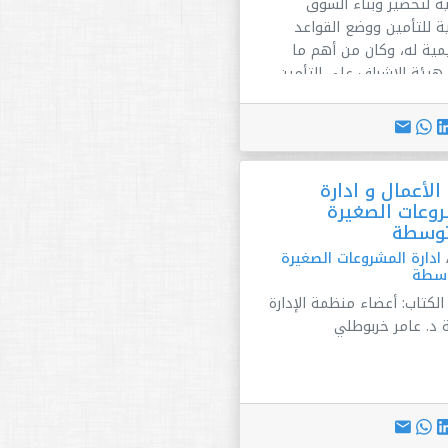
ة لتحضير وبناء السوق
ة للتأمين ووضع القواعد
مية له، وكان من أهم ما
هيئة الإشراف على التأمين
المتطلبات الضرورية لانطلاقة
عبر تحديد الضوابط العامة
 شركات التأمين وجميع
 الأخرى التي تمارس أعمالاً
 الأعمال و ادارة
ً أو ملحقة بالنشاط
وعات الصغيرة
ني، وكذلك تنظيم أبرز الجوانب
توسطة
قتضتها هذه المرحلة .
ادارة المشروعات الصغيرة
وسطة
لكتاب: أعضاء منظمة الإدارة
ة د. عامر خربوطلي