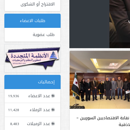
الاقتراح أو الشكوى
طلبات الاعضاء
طلب عضوية
Next
Previous
إحصائيات
عدد الاعضاء
19,936
عدد الزملاء
11,428
قابة الاقتصاديين السوريين –
عدد الزميلات
8,483
لاذقية