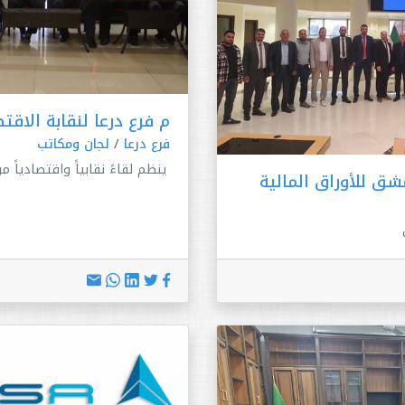
م فرع درعا لنقابة الاقت
فرع درعا
/
لجان ومكاتب
ينظم لقاءً نقابياً واقتصادياً م
ق للأوراق المالية