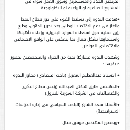
الخريجين الجدد والمستثمرين وسوق العمل سواء في
المشاريع الصناعية او الزراعية او التكنولوجية ..
●هدفت الندوة إلى تسليط الضوء على دور قطاع النفط
والغاز في دعم الاقتصاد الوطني بعد تحرير الحقول، وطرح
رؤى عملية حول استعادة الموارد البترولية وإعادة تأهيلها
واستثمارها بشكل فعال بما ينعكس على الواقع الاجتماعي
والاقتصادي للمواطن.
وشهدت الندوة مشاركة نخبة من الخبراء والمتخصصين بحضور
ضيفيها :
● الاستاذ عبدالعظيم المغربل (باحث اقتصادي) محاور الندوة
●المهندس طارق شلاش العبدالله (رئيس قطاع التكرير
والكيميائيات في الشركة السورية للبترول)
●الأستاذ سعد الشارع (الباحث السياسي في إدارة الدراسات
الاستراتيجية)
●وبحضور المهندس موفق فتال